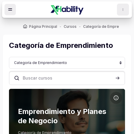
Salta al contenido principal
Página Principal
Cursos
Categoría de Emprendimien
Categoría de Emprendimiento
Cursos y Diplomados
oques
Buscar cursos
Buscar cu
Archivos del resumen del curso Emprendimiento y Planes de 
Nombre del curso
Archivos del resumen del curso
Emprendimiento y Planes
de Negocio
Categoría de Emprendimiento