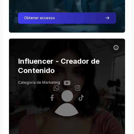
Obtener accesso
Course image Influencer - Creador de Contenido
Course name
Course image
Influencer - Creador de
Julio Stiven Triana Cardona
Contenido
Teacher
Categoría de Marketing