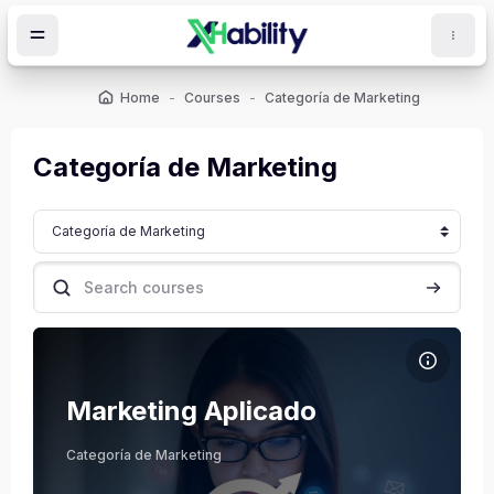
Skip to main content
Home
Courses
Categoría de Marketing
Categoría de Marketing
Course categories
ocks
Search courses
Search c
Course image Marketing Aplicado
Course name
Course image
Marketing Aplicado
Julio Stiven Triana Cardona
Categoría de Marketing
Teacher
Administrador Usuario