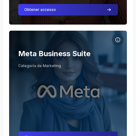
Obtener accesso
Course image Meta Business Suite
Course name
Course image
Meta Business Suite
Julio Stiven Triana Cardona
Categoría de Marketing
Teacher